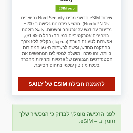
ספק ESIM
שירות eSIM חדשני מבית Nord Security (היוצרים
של NordVPN), המציע פתרונות גלישה ב-200+
מדינות עם דגש על אבטחה ופשטות. Saily בולטת
במחירים אטרקטיביים במיוחד (החל מ-$1.99),
אפשרות לטעינה חוזרת (Top-up) בקליק ללא צורך
בהתקנה מחדש, וגישה לרשתות ה-5G המהירות
ביותר. זהו פתרון מושלם למטיילים המחפשים את
הסטנדרטים הגבוהים של פרטיות ומהירות מחברה
בעלת מוניטין עולמי בתחום הסייבר.
להזמנת חבילת ESIM של SAILY
לפני הרכישה מומלץ לבדוק כי המכשיר שלך
תומך ב – eSIM.