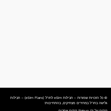
© כל הזכויות שמורות – חבילות eSim לחו"ל (eSim Plans) – חבילות
גלישה בחו"ל במחירים מצחיקים, בהתחייבות!
קידום על ידי Signup קידום אתרים