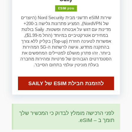
ספק ESIM
שירות eSIM חדשני מבית Nord Security (היוצרים
של NordVPN), המציע פתרונות גלישה ב-200+
מדינות עם דגש על אבטחה ופשטות. Saily בולטת
במחירים אטרקטיביים במיוחד (החל מ-$1.99),
אפשרות לטעינה חוזרת (Top-up) בקליק ללא צורך
בהתקנה מחדש, וגישה לרשתות ה-5G המהירות
ביותר. זהו פתרון מושלם למטיילים המחפשים את
הסטנדרטים הגבוהים של פרטיות ומהירות מחברה
בעלת מוניטין עולמי בתחום הסייבר.
להזמנת חבילת ESIM של SAILY
לפני הרכישה מומלץ לבדוק כי המכשיר שלך
תומך ב – eSIM.