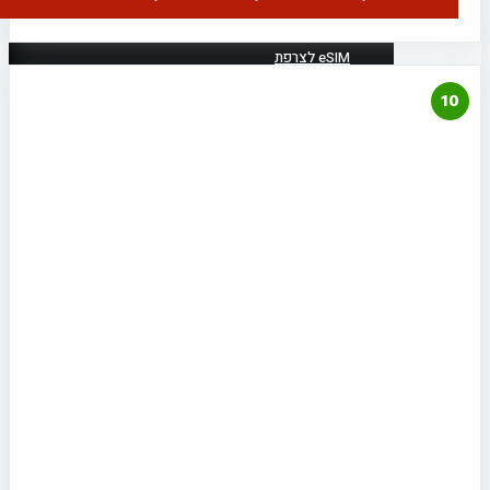
eSIM לצ'כיה
eSIM לצרפת
1
eSIM לקזחסטן
eSIM לקנדה
eSIM לקפריסין
eSIM לקרואטיה
eSIM לרומניה
eSIM לשוודיה
eSIM לתאילנד
eSIM לאוזבקיסטן