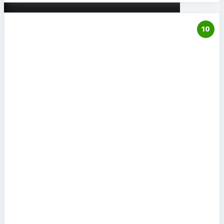
eSIM להונגריה
1
eSIM לוייטנאם
eSIM לטורקיה
eSIM לטנזניה
eSIM ליוון
eSIM ליפן
eSIM לטאיוואן
eSIM לישראל
eSIM ללוקסמבורג