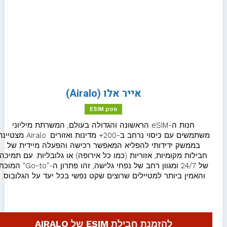
eSIM לסין
eSIM לסלובניה
eSIM לסלובקיה
eSIM לספרד
אייר אלו (Airalo)
ספק ESIM
eSIM לסרביה
חנות ה-eSIM הראשונה והגדולה בעולם, המשרתת מיליוני
משתמשים עם כיסוי נרחב ב-200+ מדינות ואזורים. Airalo מצטיינת
eSIM להודו
בממשק ידידותי להפליא המאפשר רכישה והפעלה מיידית של
חבילות מקומיות, אזוריות (כמו כל אירופה) או גלובליות. עם תמיכה
eSIM לפולין
של 24/7 ומגוון רחב של נפחי גלישה, זהו פתרון ה-"Go-to" המוכח
והאמין ביותר למטיילים שרוצים שקט נפשי בכל יעד על הגלובוס.
eSIM לפורטוגל
eSIM לפינלנד
להזמנת חבילת ESIM של AIRALO