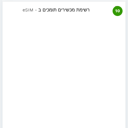
מה זה כרטיס סים דיגיטלי (eSIM)?
1
רשימת מכשירים תומכים eSIM
איך מפעילים חבילת eSIM?
חבילת גלישה בחו"ל
כרטיס eSIM מקומי
eSim לארצות הברית
eSIM לצרפת
eSIM ליוון
eSIM לרומניה
eSIM לקפריסין
eSIM לפולין
eSIM לספרד
eSIM לפורטוגל
eSIM לסין
eSIM לסלובניה
eSIM לסלובקיה