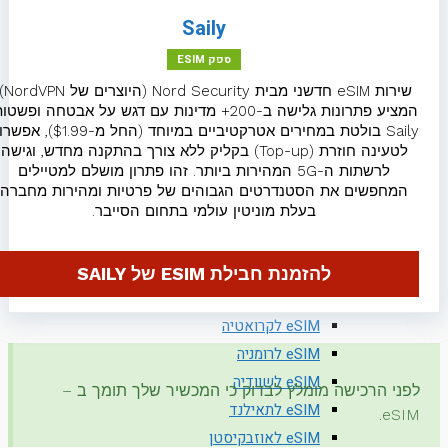
eSIM לספרד
Saily
eSIM לסרביה
ספק ESIM
eSIM להודו
שירות eSIM חדשני מבית Nord Security (היוצרים של NordVPN),
eSIM לפולין
המציע פתרונות גלישה ב-200+ מדינות עם דגש על אבטחה ופשטות.
eSIM לפורטוגל
Saily בולטת במחירים אטרקטיביים במיוחד (החל מ-$1.99), אפשרות
לטעינה חוזרת (Top-up) בקליק ללא צורך בהתקנה מחדש, וגישה
eSIM לפינלנד
לרשתות ה-5G המהירות ביותר. זהו פתרון מושלם למטיילים
eSIM לצ'כיה
המחפשים את הסטנדרטים הגבוהים של פרטיות ומהירות מחברה
בעלת מוניטין עולמי בתחום הסייבר.
eSIM לצרפת
eSIM לקזחסטן
eSIM לקנדה
להזמנת חבילת ESIM של SAILY
eSIM לקפריסין
eSIM לקרואטיה
eSIM לרומניה
eSIM לשוודיה
פני הרכישה מומלץ לבדוק כי המכשיר שלך תומך ב –
eSIM לתאילנד
eSIM
eSIM לאוזבקיסטן