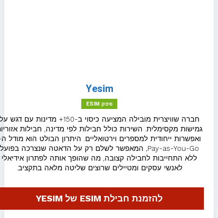
eSIM לאסטוניה
eSIM לארמניה
eSIM לבלגיה
eSIM לגאורגיה
Yesim
eSIM לגאנה
ספק ESIM
חברה שוויצרית מובילה המציעה כיסוי ב-150+ מדינות עם דגש על
eSIM לגרמניה
גמישות מקסימלית. השירות כולל חבילות לפי מדינה, חבילות אזוריות
ואפשרות ייחודית למספרים וירטואליים. היתרון הבולט הוא מודל ה-
Pay-as-You-Go, המאפשר לשלם רק על הדאטה שנצרכה בפועל
eSIM לדנמרק
ללא התחייבות לחבילה קצובה, מה שהופך אותה לפתרון אידיאלי
לאנשי עסקים ומטיילים שרוצים שליטה מלאה בתקציב.
eSIM לבלארוס
חבילת גלישה להונג קונג
להזמנת חבילת ESIM של YESIM
eSIM להולנד