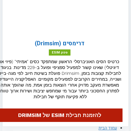
eSIM למרוקו
eSIM לסין
eSIM למלטה
דרימסים (Drimsim)
כרטיס eSIM גלובלי
ספק ESIM
כרטיס eSIM אזורי
כרטיס הסים האוניברסלי הראשון שמתפקד כסים "אמיתי" (פיזי או
דיגיטלי) שאינו קשור למפעיל ספציפי ופועל ב-229 מדינות. בניגוד
לחבילות קצובות בזמן, Drimsim פועלת בשיטת חיוב לפי מגה-בייט
בלוג
ושנייה, במחירים הקרובים למפעילים מקומיים. האפליקציה הייעודית
מאפשרת מעקב מדויק אחרי הוצאות בזמן אמת, מה שהופך אותה
לפתרון החסכוני ביותר עבור מי שמחפש יציבות ושירות ארוך טווח
ללא פקיעת תוקף של חבילות.
יצירת קשר
להזמנת חבילת ESIM של DRIMSIM
עמוד הבית