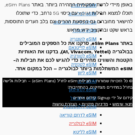
באופן מיידי לרשת המקומית המהירה ביותר. באתר eSim Plans,
eSIM לדנמרק
תוכלו למצוא חבילות eSIM עם כיסוי 5G נרחב, כדי שתוכלו
eSIM לבלארוס
שאר מחוברים גם בפסגות ההרים וגם בלב הערים התוססות,
חבילת גלישה להונג קונג
ש שקט ובתקציב ידוע מראש.
eSIM להולנד
eSIM להונגריה
באתר eSim Plans, סרקנו את כל הספקים המובילים
eSIM לוייטנאם
בבולגריה (A1, Vivacom, Yettel), בדקנו את האותיות
eSIM לטורקיה
נות והשווינו מחירים כדי להגיש לכם את חבילות ה-
eSIM לטנזניה
יה – הכל במקום אחד.
eSIM ליוון
eSIM ליפן
© כל הזכויות שמורות – חבילות eSim לחו"ל (eSim Plans) – חבילות גלישה
ל במחירים מצחיקים, בהתחייבות!
eSIM לטאיוואן
eSIM לישראל
די Signup קידום אתרים
 שימוש
•
מדיניות פרטיות
•
הצהרת נגישות
eSIM ללוקסמבורג
eSIM לדרום קוריאה
eSIM לבולגריה
eSIM לליטא