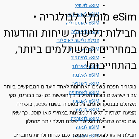
eSIM לשוויץ
eSim מומלץ לבולגריה •
eSIM לאוקראינה
eSIM לאוסטרליה
ילות גלישה, שיחות והודעות
eSIM לאיטליה
חבילת גלישה לאיסלנד
חירים המשתלמים ביותר,
eSIM לאוסטריה
eSIM לסינגפור
תחייבות!
eSIM לאירלנד
eSIM לאלבניה
eSIM לאנגליה
גריה הפכה בשנים האחרונות לאחד היעדים המבוקשים ביותר
eSIM לאסטוניה
 ישראלים בזכות השילוב בין חופשות בטן-גב בבורגס, סקי
eSIM לארמניה
משתלם בבנסקו ושופינג זול בסופיה. בשנת 2026, בולגריה
eSIM לבלגיה
ה תשתיות תקשורת מצוינות במחירי לואו-קוסט, כך שאין
eSIM לגאורגיה
 סיבה שחבילת הגלישה שלכם תעלה יותר מהמלון.
eSIM לגאנה
חבילת eSIM לבולגריה תאפשר לכם לנחות ולהיות מחוברים
eSIM לגרמניה