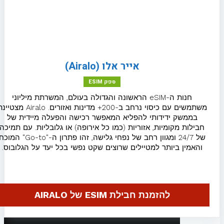
eSIM לסין
eSIM לסלובניה
אייר אלו (Airalo)
eSIM לסלובקיה
ספק ESIM
eSIM לספרד
חנות ה-eSIM הראשונה והגדולה בעולם, המשרתת מיליוני
משתמשים עם כיסוי נרחב ב-200+ מדינות ואזורים. Airalo מצטיינת
eSIM לסרביה
בממשק ידידותי להפליא המאפשר רכישה והפעלה מיידית של
חבילות מקומיות, אזוריות (כמו כל אירופה) או גלובליות. עם תמיכה
eSIM להודו
של 24/7 ומגוון רחב של נפחי גלישה, זהו פתרון ה-"Go-to" המוכח
והאמין ביותר למטיילים שרוצים שקט נפשי בכל יעד על הגלובוס.
eSIM לפולין
eSIM לפורטוגל
להזמנת חבילת ESIM של AIRALO
eSIM לפינלנד