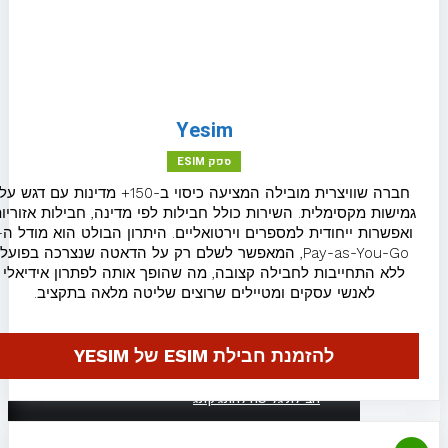
eSIM לאסטוניה
eSIM לארמניה
eSIM לבלגיה
Yesim
ספק ESIM
eSIM לגאורגיה
חברה שוויצרית מובילה המציעה כיסוי ב-150+ מדינות עם דגש על
גמישות מקסימלית. השירות כולל חבילות לפי מדינה, חבילות אזוריות
eSIM לגאנה
ואפשרות ייחודית למספרים וירטואליים. היתרון הבולט הוא מודל ה-
Pay-as-You-Go, המאפשר לשלם רק על הדאטה שנצרכה בפועל
eSIM לגרמניה
ללא התחייבות לחבילה קצובה, מה שהופך אותה לפתרון אידיאלי
לאנשי עסקים ומטיילים שרוצים שליטה מלאה בתקציב.
eSIM לדנמרק
eSIM לבלארוס
להזמנת חבילת ESIM של YESIM
חבילת גלישה להונג קונג
eSIM להולנד