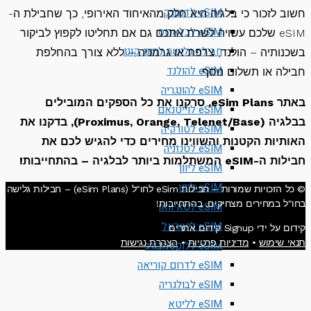
eSIM לדנמרק
 לזכור כי בלגיה היא חלק מהאיחוד האירופי, כך שחבילת ה-
eSIM לבלארוס
eSIM שלכם עשויה לשרת אתכם גם אם תחליטו לקפוץ לביקור
חבילת גלישה להונג קונג
נותיה – הולנד, צרפת או גרמניה – ללא צורך בהחלפת
eSIM להולנד
ה או תשלום נוסף.
eSIM להונגריה
באתר eSim Plans, סרקנו את כל הספקים המובילים
eSIM לוייטנאם
בבלגיה (Proximus, Orange, Telenet/Base), בדקנו את
eSIM לטורקיה
תיות הקטנות והשווינו מחירים כדי להגיש לכם את
eSIM לטנזניה
משתלמות ביותר לבלגיה – בהתחייבות!
eSIM ליוון
eSIM ליפן
© כל הזכויות שמורות – חבילות eSim לחו"ל (eSim Plans) – חבילות גלישה
ל במחירים מצחיקים, בהתחייבות!
eSIM לטאיוואן
eSIM לישראל
די Signup קידום אתרים
 שימוש
•
מדיניות פרטיות
•
הצהרת נגישות
eSIM ללוקסמבורג
eSIM לדרום קוריאה
eSIM לבולגריה
eSIM לליטא