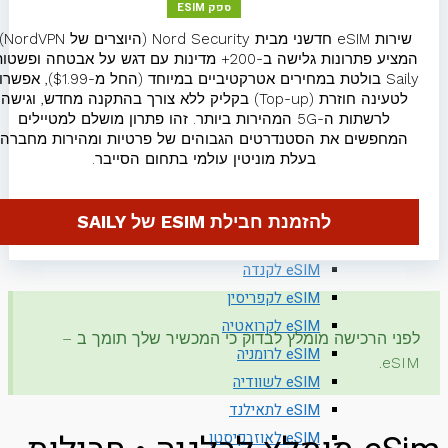
ספק ESIM
eSIM לספרד
שירות eSIM חדשני מבית Nord Security (היוצרים של NordVPN),
eSIM לסרביה
המציע פתרונות גלישה ב-200+ מדינות עם דגש על אבטחה ופשטות.
eSIM להודו
Saily בולטת במחירים אטרקטיביים במיוחד (החל מ-$1.99), אפשרות
לטעינה חוזרת (Top-up) בקליק ללא צורך בהתקנה מחדש, וגישה
eSIM לפולין
לרשתות ה-5G המהירות ביותר. זהו פתרון מושלם למטיילים
eSIM לפורטוגל
המחפשים את הסטנדרטים הגבוהים של פרטיות ומהירות מחברה
eSIM לפינלנד
בעלת מוניטין עולמי בתחום הסייבר.
eSIM לצ'כיה
eSIM לצרפת
להזמנת חבילת ESIM של SAILY
eSIM לקזחסטן
eSIM לקנדה
eSIM לקפריסין
eSIM לקרואטיה
פני הרכישה מומלץ לבדוק כי המכשיר שלך תומך ב –
eSIM לרומניה
eSIM
eSIM לשוודיה
eSIM לתאילנד
eSIM לאוזבקיסטן