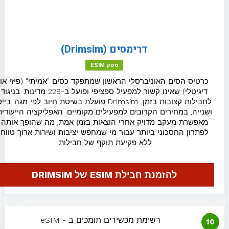
eSIM למרוקו
eSIM לסין
דרימסים (Drimsim)
eSIM למלטה
ספק ESIM
כרטיס eSIM גלובלי
כרטיס הסים האוניברסלי הראשון שמתפקד כסים "אמיתי" (פיזי או
דיגיטלי) שאינו קשור למפעיל ספציפי ופועל ב-229 מדינות. בניגוד
לחבילות קצובות בזמן, Drimsim פועלת בשיטת חיוב לפי מגה-בייט
כרטיס eSIM אזורי
ושנייה, במחירים הקרובים למפעילים מקומיים. האפליקציה הייעודית
מאפשרת מעקב מדויק אחרי הוצאות בזמן אמת, מה שהופך אותה
לפתרון החסכוני ביותר עבור מי שמחפש יציבות ושירות ארוך טווח
בלוג
ללא פקיעת תוקף של חבילות.
להזמנת חבילת ESIM של DRIMSIM
יצירת קשר
1
עמוד הבית