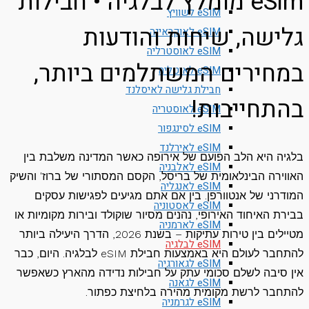
eSim מומלץ לבלגיה • חבילות
eSIM לשוויץ
ישה, שיחות והודעות
eSIM לאוקראינה
eSIM לאוסטרליה
חירים המשתלמים ביותר,
eSIM לאיטליה
חבילת גלישה לאיסלנד
תחייבות!
eSIM לאוסטריה
eSIM לסינגפור
eSIM לאירלנד
יה היא הלב הפועם של אירופה כאשר המדינה משלבת בין
eSIM לאלבניה
ירה הבינלאומית של בריסל, הקסם המסתורי של ברוז' והשיק
eSIM לאנגליה
רני של אנטוורפן. בין אם אתם מגיעים לפגישות עסקים
eSIM לאסטוניה
ת האיחוד האירופי, נהנים מסיור שוקולד ובירות מקומיות או
eSIM לארמניה
מטיילים בין טירות עתיקות – בשנת 2026, הדרך היעילה ביותר
eSIM לבלגיה
להתחבר לעולם היא באמצעות חבילת eSIM לבלגיה. היום, כבר
eSIM לגאורגיה
 סיבה לשלם סכומי עתק על חבילות נדידה מהארץ כשאפשר
eSIM לגאנה
חבר לרשת מקומית מהירה בלחיצת כפתור.
eSIM לגרמניה