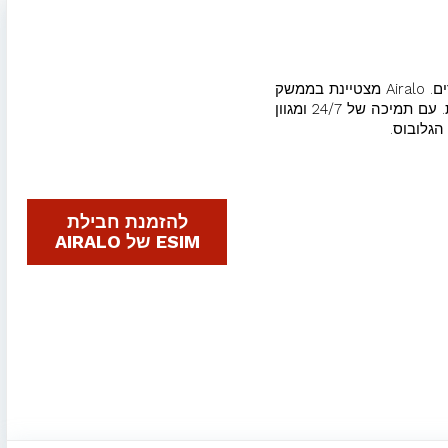
חנות ה-eSIM הראשונה והגדולה בעולם, המשרתת מיליוני משתמשים עם כיסוי נרחב ב-200+ מדינות ואזורים. Airalo מצטיינת בממשק
ידידותי להפליא המאפשר רכישה והפעלה מיידית של חבילות מקומיות, אזוריות (כמו כל אירופה) או גלובליות. עם תמיכה של 24/7 ומגוון
להזמנת חבילת
ESIM של AIRALO