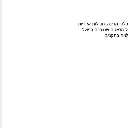
כולל חבילות לפי מדינה, חבילות אזוריות
מודל ה-Pay-as-You-Go, המאפשר לשלם רק על הדאטה שנצרכה בפועל
לאה בתקציב.