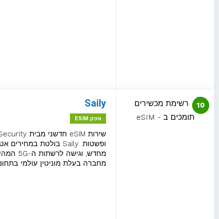
eSIM להונגריה
eSIM לוייטנאם
eSIM לטורקיה
eSIM לטנזניה
Saily
10
eSIM ליוון
ספק ESIM
eSIM ליפן
מחדש, ו
eSIM לטאיוואן
מחברה בעלת מוניטין עולמי בתחום
eSIM לישראל
eSIM ללוקסמבורג