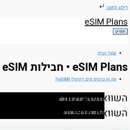
דילוג לתוכן
eSIM Plans
תפריט
עמוד הבית
eSIM Plans • חבילות eSIM להודו ​
מה זה כרטיס סים דיגיטלי (eSIM)?
השוואת חבילות eSIM להודו
רשימת מכשירים תומכים eSIM
השוואת מחירים והזמנת חבילת אי סים (SIM
איך מפעילים חבילת eSIM?