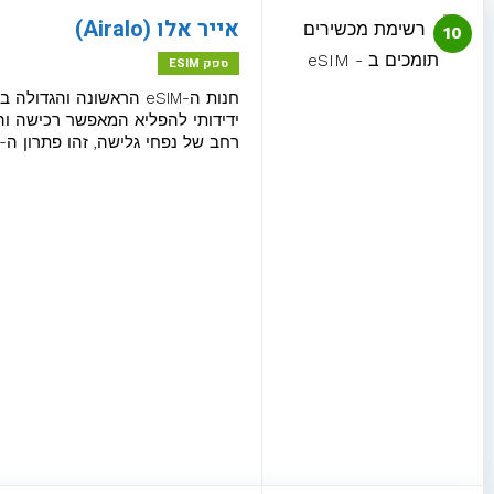
חבילת גלישה בחו"ל
אייר אלו (Airalo)
10
ספק ESIM
כרטיס eSIM מקומי
eSim לארצות הברית
רחב של נפחי גלישה, זהו פתרון ה-"Go-to" המוכח והאמין ביותר למטיילים שרוצים שקט נפשי בכל יעד על הגלובו
eSIM לצרפת
eSIM ליוון
eSIM לרומניה
eSIM לקפריסין
eSIM לפולין
eSIM לספרד
eSIM לפורטוגל