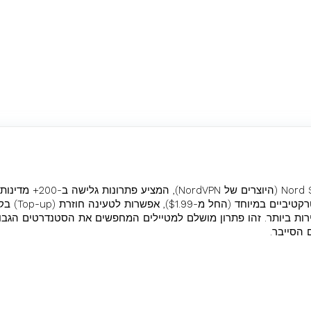
שירות eSIM חדשני מבית rd Security
ופשטות. Saily בול
גישה לרשתות ה-5G המהירות ביותר. זהו פתרון מושלם למטיילים המחפשים את הסטנדרטים
 הסייבר.