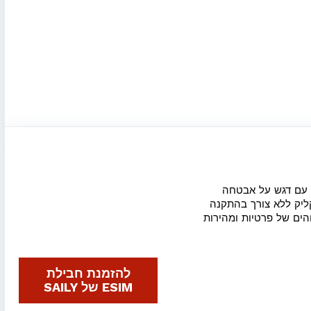
No (היוצרים של NordVPN), המציע פתרונות גלישה ב-200+ מדינות עם דגש על אבטחה
טת במחירים אטרקטיביים במיוחד (החל מ-$1.99), אפשרות לטעינה חוזרת (Top-up) בקליק ללא צורך בהתקנה
 הגבוהים של פרטיות ומהירות
להזמנת חבילת
ESIM של SAILY