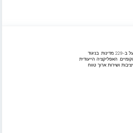
כרטיס הסים האוניברסלי הראשון שמתפקד כסים "אמיתי" (פיזי או דיגיטלי) שאינו קשור למפעיל ספציפי ופועל ב-229 מדינות. בניגוד
עילים מקומיים. האפליקציה הייעודית
בות ושירות ארוך טווח