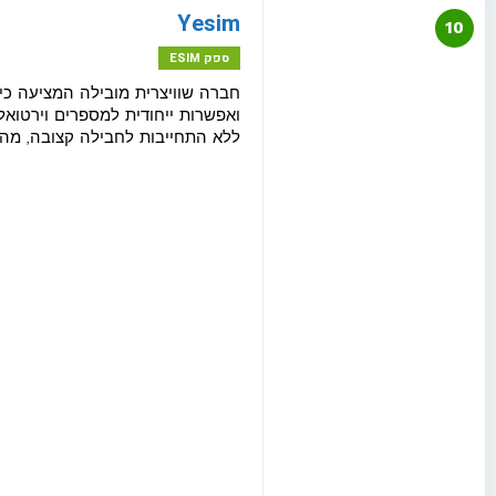
Yesim
10
eSIM לסין
ספק ESIM
eSIM לסלובניה
ללא התחייבות לחבילה קצובה, מה 
eSIM לסלובקיה
eSIM לספרד
eSIM לסרביה
eSIM להודו
eSIM לפולין
eSIM לפורטוגל
eSIM לפינלנד