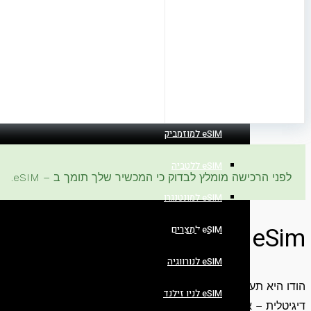
eSIM לדרום קוריאה
eSIM לבולגריה
eSIM לליטא
eSIM לליכטנשטיין
eSIM למוזמביק
eSIM ללטביה
לפני הרכישה מומלץ לבדוק כי המכשיר שלך תומך ב – eSIM.
eSIM למונטנגרו
eSim מומלץ להודו • חבילות גלישה, שיחות והודעות במחירים המשתלמים ביותר, בהתחייבות!
eSIM למצרים
eSIM לנורווגיה
eSIM לניו זילנד
דיגיטלית – אך, רכישת כרטיס סים פיזי מקומי עבור תיירים היא ע