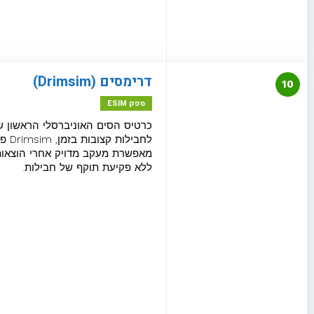
eSIM לשוויץ
eSIM לאוקראינה
eSIM לאוסטרליה
דרימסים (Drimsim)
10
ספק ESIM
eSIM לאיטליה
לחב
חבילת גלישה לאיסלנד
מאפשרת מעקב מדויק אחרי הוצאות 
ללא פקיעת תוקף של חבילות.
eSIM לאוסטריה
eSIM לסינגפור
eSIM לאירלנד
eSIM לאלבניה
eSIM לאנגליה