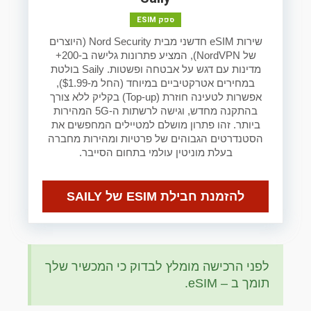
ספק ESIM
שירות eSIM חדשני מבית Nord Security (היוצרים
של NordVPN), המציע פתרונות גלישה ב-200+
מדינות עם דגש על אבטחה ופשטות. Saily בולטת
במחירים אטרקטיביים במיוחד (החל מ-$1.99),
אפשרות לטעינה חוזרת (Top-up) בקליק ללא צורך
בהתקנה מחדש, וגישה לרשתות ה-5G המהירות
ביותר. זהו פתרון מושלם למטיילים המחפשים את
הסטנדרטים הגבוהים של פרטיות ומהירות מחברה
בעלת מוניטין עולמי בתחום הסייבר.
להזמנת חבילת ESIM של SAILY
לפני הרכישה מומלץ לבדוק כי המכשיר שלך
תומך ב – eSIM.