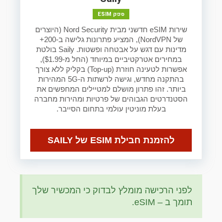
ספק ESIM
שירות eSIM חדשני מבית Nord Security (היוצרים
של NordVPN), המציע פתרונות גלישה ב-200+
מדינות עם דגש על אבטחה ופשטות. Saily בולטת
במחירים אטרקטיביים במיוחד (החל מ-$1.99),
אפשרות לטעינה חוזרת (Top-up) בקליק ללא צורך
בהתקנה מחדש, וגישה לרשתות ה-5G המהירות
ביותר. זהו פתרון מושלם למטיילים המחפשים את
הסטנדרטים הגבוהים של פרטיות ומהירות מחברה
בעלת מוניטין עולמי בתחום הסייבר.
להזמנת חבילת ESIM של SAILY
לפני הרכישה מומלץ לבדוק כי המכשיר שלך
תומך ב – eSIM.