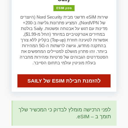
ספק ESIM
שירות eSIM חדשני מבית Nord Security (היוצרים
של NordVPN), המציע פתרונות גלישה ב-200+
מדינות עם דגש על אבטחה ופשטות. Saily בולטת
במחירים אטרקטיביים במיוחד (החל מ-$1.99),
אפשרות לטעינה חוזרת (Top-up) בקליק ללא צורך
בהתקנה מחדש, וגישה לרשתות ה-5G המהירות
ביותר. זהו פתרון מושלם למטיילים המחפשים את
הסטנדרטים הגבוהים של פרטיות ומהירות מחברה
בעלת מוניטין עולמי בתחום הסייבר.
להזמנת חבילת ESIM של SAILY
לפני הרכישה מומלץ לבדוק כי המכשיר שלך
תומך ב – eSIM.