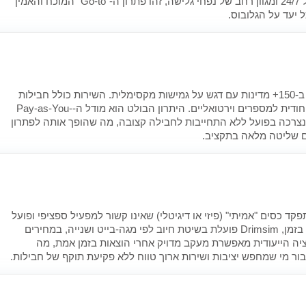
כל אירופה) או גלובליות. עם תמיכה של 24/7 ומגוון רחב של נפחי גלישה, זהו פתרון ה-"Go-to" המוכח והאמין
 יעד על הגלובוס.
חברה שוויצרית מובילה המציעה כיסוי ב-150+ מדינות עם דגש על גמישות מקסימלית. השירות כולל חבילות
לפי מדינה, חבילות אזוריות ואפשרות ייחודית למספרים וירטואליים. היתרון הבולט הוא מודל ה-Pay-as-You-
צרכה בפועל ללא התחייבות לחבילה קצובה, מה שהופך אותה לפתרון
ים שליטה מלאה בתקציב.
 כסים "אמיתי" (פיזי או דיגיטלי) שאינו קשור למפעיל ספציפי ופועל
ב-229 מדינות. בניגוד לחבילות קצובות בזמן, Drimsim פועלת בשיטת חיוב לפי מגה-בייט ושנייה, במחירים
יה הייעודית מאפשרת מעקב מדויק אחרי הוצאות בזמן אמת, מה
ור מי שמחפש יציבות ושירות ארוך טווח ללא פקיעת תוקף של חבילות.