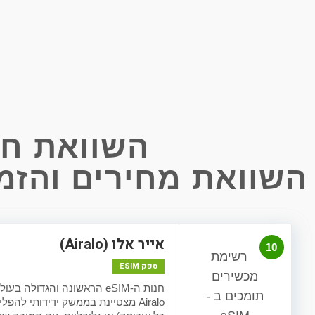
השוואת חבילות SIM
השוואת מחירים והזמנת חבילת
אייר אלו (Airalo)
10
ספק ESIM
Airalo מצטיינת בממשק ידידותי ל