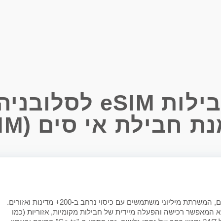
e לסלובניה
 אי סים (eSIM) אונליין
חנות ה-eSIM הראשונה והגדולה בעולם, המשרתת מיליוני משתמשים עם כיסוי נרחב ב-200+ מדינות ואזורים.
הפליא המאפשר רכישה והפעלה מיידית של חבילות מקומיות, אזוריות (כמו