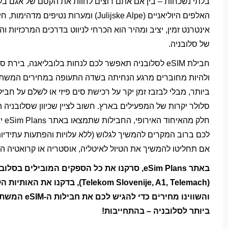
בלתי נשכחות – בין אם אתם רוצים לחוות את הקסם של אגם בלד
האלפים היוליאניים (Julijske Alpe) ומערות נטיפים מדהימות
אינטרנט זמין, יציב ומהיר הוא הכרחי לניווט בדרכים המרכזיות וה
של סלובניה.
חבילת eSIM לסלובניה תאפשר לכם לנחות בלובליאנה, בירת ס
ולהיות מחוברים מרגע הנחיתה בשדה התעופה במחירים המשת
ביותר, מבלי לבזבז זמן יקר על רכישת סים פיזי או לשלם על חביל
סלולר יקרות של המפעילים בארץ. חשוב לציין שכיוון שסלובניה ה
חלק מהאיחוד
לכם ברוב המקרים להמשיך לגלוש (ללא עלויות והפתעות עתידיות
אם תחליטו להמשיך את הטיול לאיטליה, אוסטריה או קרואטיה הש
באתר eSim Plans, סרקנו את כל הספקים המובילים בסלו
(Telekom Slovenije, A1, Telemach), בדקנו את האו
והשווינו מחירים כדי להגיש לכם א
ביותר לסלובניה – בהתחייבות!