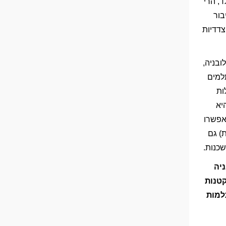
, הרי
, חיבור
צדדיות
לובניה,
למים
ות
יא
 האירופי, החבילות שתמצאו באתר eSim Plans יאפשרו
) גם
כנות.
בניה
תיות הקטנות
ת חבילות ה-eSIM המשתלמות