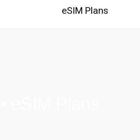
לתוכן
eSIM Plans
eSIM Plans • חבילות eSIM לסלובניה ​