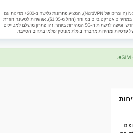
שירות eSIM חדשני מבית Nord Security (היוצרים של NordVPN), המציע פתרונות גלישה ב-200+ מדינות עם
דגש על אבטחה ופשטות. Saily בולטת במחירים אטרקטיביים במיוחד (החל מ-$1.99), אפשרות לטעינה חוזרת
(Top-up) בקליק ללא צורך בהתקנה מחדש, וגישה לרשתות ה-5G המהירות ביותר. זהו פתרון מושלם למטיילים
פרטיות ומהירות מחברה בעלת מוניטין עולמי בתחום הסייבר.
יחות
ופים