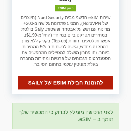
ספק ESIM
שירות eSIM חדשני מבית Nord Security (היוצרים
של NordVPN), המציע פתרונות גלישה ב-200+
מדינות עם דגש על אבטחה ופשטות. Saily בולטת
במחירים אטרקטיביים במיוחד (החל מ-$1.99),
אפשרות לטעינה חוזרת (Top-up) בקליק ללא צורך
בהתקנה מחדש, וגישה לרשתות ה-5G המהירות
ביותר. זהו פתרון מושלם למטיילים המחפשים את
הסטנדרטים הגבוהים של פרטיות ומהירות מחברה
בעלת מוניטין עולמי בתחום הסייבר.
להזמנת חבילת ESIM של SAILY
לפני הרכישה מומלץ לבדוק כי המכשיר שלך
תומך ב – eSIM.