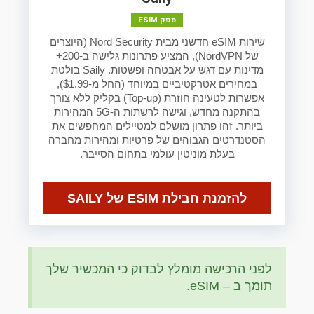
ספק ESIM
שירות eSIM חדשני מבית Nord Security (היוצרים
של NordVPN), המציע פתרונות גלישה ב-200+
מדינות עם דגש על אבטחה ופשטות. Saily בולטת
במחירים אטרקטיביים במיוחד (החל מ-$1.99),
אפשרות לטעינה חוזרת (Top-up) בקליק ללא צורך
בהתקנה מחדש, וגישה לרשתות ה-5G המהירות
ביותר. זהו פתרון מושלם למטיילים המחפשים את
הסטנדרטים הגבוהים של פרטיות ומהירות מחברה
בעלת מוניטין עולמי בתחום הסייבר.
להזמנת חבילת ESIM של SAILY
לפני הרכישה מומלץ לבדוק כי המכשיר שלך
תומך ב – eSIM.