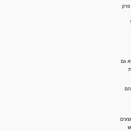
 פרק
א גם
ת
הם
צעים
ש