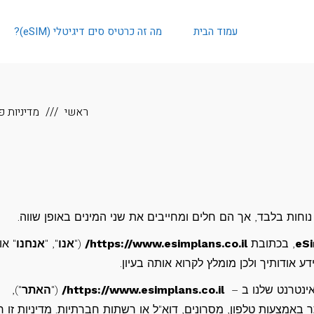
עמוד הבית
מה זה כרטיס סים דיגיטלי (eSIM)?
ראשי
מדיניות פ
וחות בלבד, אך הם חלים ומחייבים את שני המינים באופן שווה.
eSi
, בכתובת
https://www.esimplans.co.il/
("
אנו
", "
אנחנו
" או
 אודותיך ולכן מומלץ לקרוא אותה בעיון.
אינטרנט שלנו ב –
https://www.esimplans.co.il/
("
האתר
"),
באמצעות טלפון, מסרונים, דוא"ל או רשתות חברתיות. מדיניות זו 