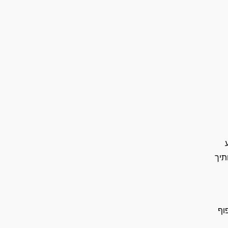
תיך
וף