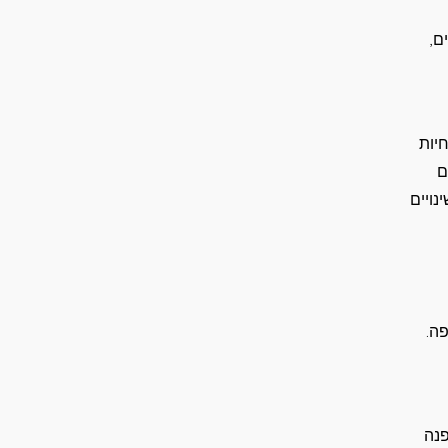
ם,
יות
ם
נויים
ה.
פנה