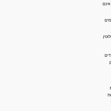
אינם
מים
טין.
דים
ת
ת